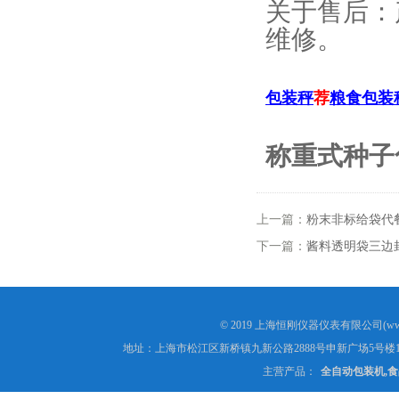
关于售后：
维修。
包装秤
荐
粮食包装
称重式种子
上一篇：
粉末非标给袋代餐
下一篇：
酱料透明袋三边
© 2019 上海恒刚仪器仪表有限公司(www
地址：上海市松江区新桥镇九新公路2888号申新广场5号楼1
主营产品：
全自动包装机,