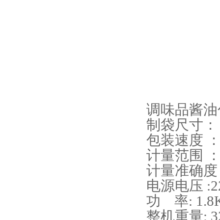
调味品酱油
制袋尺寸：（
包装速度 ： 2
计量范围 ： 
计量准确度 :
电源电压 :2
功 率: 1.8
整机重量: 