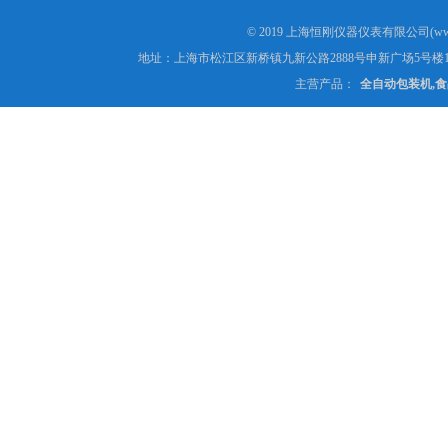
© 2019 上海恒刚仪器仪表有限公司(www
地址：上海市松江区新桥镇九新公路2888号申新广场5号楼1
主营产品：
全自动包装机,