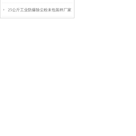
25公斤工业防爆除尘粉末包装秤厂家
装秤厂家