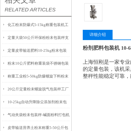
相关文章
RELATED ARTICLES
化工粉末防爆式5-15kg称重包装机工
详细介绍
定量大袋50公斤环保粉粉末包装秤支
厂生产
粉剂肥料包装机 10-
定量皮带输送肥料10-25kg粉末包装
持定制
上海恒刚是一家专业
粉末10公斤肥料称重装袋不锈钢包装
秤产品简介
的定量包装，该机采
整秤性能稳定可靠，
称重工业粉5-50kg防爆螺旋下料粉末
秤产品介绍
20公斤定量粉末螺旋脱气包装秤工厂
包装秤
10-25kg自动升降除尘添加剂粉末包
生产
气动夹袋粉末包装秤-碱面粉料打包机
装秤参数
皮带输送营养土粉末称重5-50公斤包
厂家