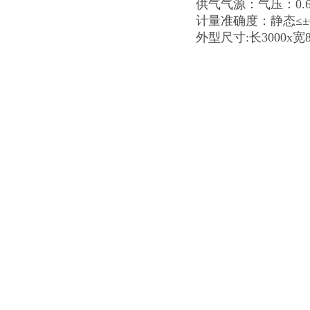
供气气源：气压：0.6M
计量准确度：静态≤±0.
外型尺寸:长3000x宽8