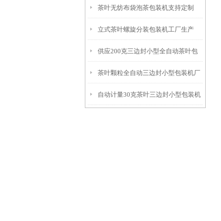
茶叶无纺布袋泡茶包装机支持定制
25克厂家
立式茶叶螺旋分装包装机工厂生产
供应200克三边封小型全自动茶叶包
茶叶颗粒全自动三边封小型包装机厂
装机
自动计量30克茶叶三边封小型包装机
家
厂家