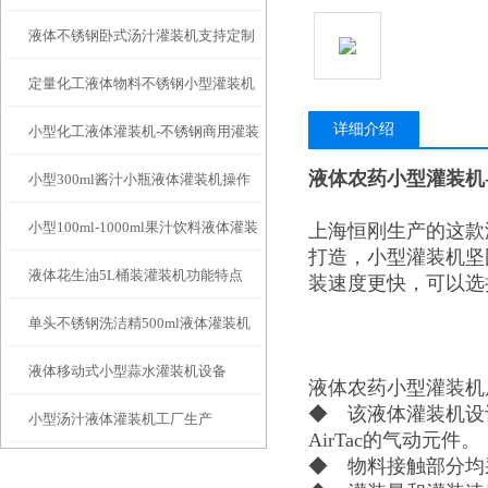
液体不锈钢卧式汤汁灌装机支持定制
单
定量化工液体物料不锈钢小型灌装机
详细介绍
小型化工液体灌装机-不锈钢商用灌装
工作原理
液体农药小型灌装机
小型300ml酱汁小瓶液体灌装机操作
设备厂家
小型100ml-1000ml果汁饮料液体灌装
上海恒刚生产的这款
简单
打造，小型灌装机坚
液体花生油5L桶装灌装机功能特点
机
装速度更快，可以选
单头不锈钢洗洁精500ml液体灌装机
液体移动式小型蒜水灌装机设备
液体农药小型灌装机
◆ 该液体灌装机设
小型汤汁液体灌装机工厂生产
AirTac的气动元件。
◆ 物料接触部分均采