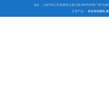
地址：上海市松江区新桥镇九新公路2888号申新广场5号楼1
主营产品：
全自动包装机,