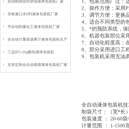
1、包装范围广泛：
自动制袋背封浓缩液体包装机厂家
2、操作方便：采用
非标漱口水6列液体包装机厂家
3、调节方便：更换
4、适合不同类型的
半自动防爆化工液体包装机厂家
5、*的预防系统，
6、机器包装部位采
全自动计量装袋果汁液体包装机生产
7、自动化程度高：
8、部分采用进口工
三边封5-20g醋包液体包装机
商
9、包装机采用无油
支持定制全自动卷膜液体包装机厂家
全自动液体包装机技
制袋尺寸：（宽*长） 
包装速度 ： 20-60袋/
计量范围 ： 1-1500