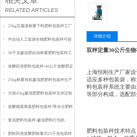
相关文章
RELATED ARTICLES
25kg豆腐渣称重下料肥料包装秤工厂
详细介绍
半自动人工套袋生物肥料包装秤可按
生产
双秤定量30公斤生
30千克掺混肥自动称重肥料包装秤工
需定制
发酵药渣肥料包装秤-40公斤发酵肥定
厂生产
上海恒刚生产厂家设
适应多种包装袋，称
25kg称重有机掺混肥肥料包装秤生产
量打包机厂家
料包装秤系统主要由
大袋45kg掺混肥肥料包装秤支持定制
等部分构成，选配部
厂家
发酵猪粪果蔬肥料包装秤-带水分肥料
复混肥料包装秤-掺混肥料打包机
包装机
肥料包装秤技术特点
肥料药渣发酵肥称重式25千克包装秤