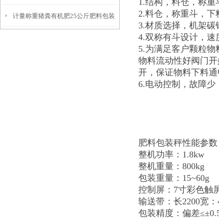
1.结构，料仓，称
2.料仓，称重斗，
计量称重猪粪有机肥25公斤肥料包装
产品简介
3.材质选择，机架碳
4.双称有斗设计，速
秤
5.为满足客户颗粒
物料流动性好阀门开
开，保证物料下料通
6.电动控制，故障
肥料包装秤性能参数
整机功率：1.8kw
整机重量：800kg
包装重量：15~60g
控制屏：7寸彩色触
输送带：长2200宽：4
包装精度：偏差≤±0.