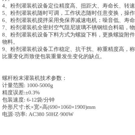
4、粉剂灌装机设备定位精度高、扭距大、寿命长、转
5、粉剂灌装机随时可调，工作状态随时任意变换，操
6、粉剂灌装机搅拌采用免保养减速电机：噪音低、寿
7、粉剂灌装机全密封空气阻尼玻璃不锈钢组合料箱，
8、粉剂灌装机设备下料方式为螺旋下料，更换螺旋附
物料。
9、粉剂灌装机设备工作稳定、抗干扰、称重精度高，
比重变化而致使包装重量发生变化的缺点。
螺杆粉末灌装机技术参数：
计量范围: 1000-5000g
精度误差:±0.3%
包装速度: 6-12袋/分钟
外形尺寸:长×宽×高(690×1060×1900)mm
电源·功率: AC380 50HZ·900W