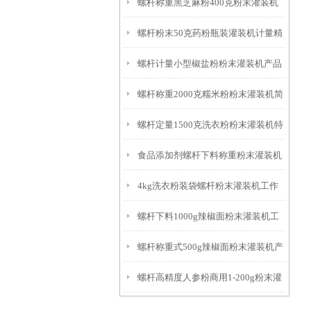
螺杆称重黑芝麻粉400克粉末灌装机
螺杆粉末50克药粉瓶装灌装机计量精
产品简介
螺杆计量小型椒盐粉粉末灌装机产品
准
螺杆称重2000克糯米粉粉末灌装机简
简介
螺杆定量1500克洗衣粉粉末灌装机特
介
食品添加剂螺杆下料称重粉末灌装机
点
4kg洗衣粉装袋螺杆粉末灌装机工作
厂家
螺杆下料1000g辣椒面粉末灌装机工
原理
螺杆称重式500g辣椒面粉末灌装机产
作原理
螺杆高精度人参粉商用1-200g粉末灌
品简介
装机厂家