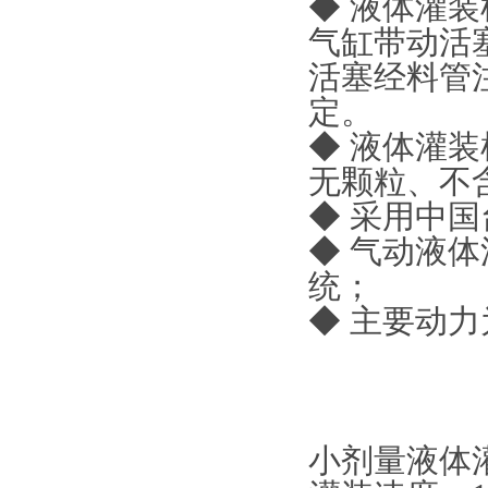
◆ 液体灌
气缸带动活
活塞经料管
定。
◆ 液体灌
无颗粒、不
◆ 采用中国
◆ 气动液
统；
◆ 主要动
小剂量液体