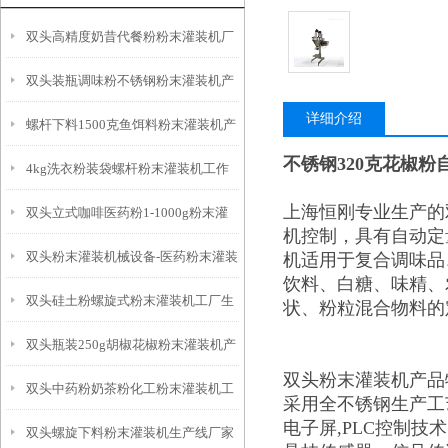
双头高精度奶昔代餐粉粉末灌装机厂
双头装瓶调味粉不锈钢粉末灌装机产
家
详细介绍
螺杆下料1500克鱼饵料粉末灌装机产
品简介
不锈钢320克花椒
4kg洗衣粉装袋螺杆粉末灌装机工作
品简介
上海恒刚专业生产的
双头立式咖啡医药粉1-1000g粉末灌
原理
机控制，具有自动定
双头粉末灌装机械设备-医药粉末灌装
机适用于复合调味品
装机产品简介
饮料、白糖、味精、
双头硅土粉螺旋式粉末灌装机工厂生
机厂家
状、粉粒混合物料的
双头瓶装250g胡椒花椒粉末灌装机产
产
双头粉末灌装机产品
双头中药粉奶茶粉化工粉末灌装机工
品参数
采用全不锈钢生产工
电子屏,PLC控制技
双头螺旋下料粉末灌装机生产线厂家
作原理