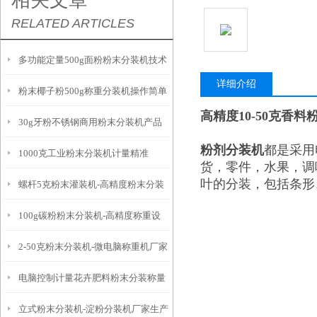
相关文章
RELATED ARTICLES
多功能定量500g面粉粉末分装机技术
详细介绍
粉末椰子粉500g称重分装机操作简单
参数
高精度10-50克香
30g牙粉不锈钢商用粉末分装机产品
粉剂分装机
都是采用
1000克工业粉末分装机计量精准
简介
货，零件，水果，调
叶的分装，包括条形
螺杆5克粉末灌装机-高精度粉末分装
100g碳粉粉末分装机-高精度称重设
设备
2-50克粉末分装机-微电脑称重机厂家
备
电脑控制计量花卉肥料粉末分装称量
立式粉末分装机-淀粉分装机厂家生产
设备