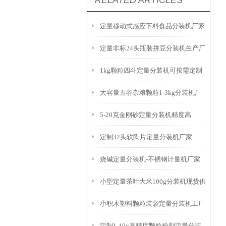
RELATED ARTICLES
定量移动式感应下料食品分装机厂家
定量非标24头瓶装拼豆分装机生产厂
1kg颗粒四斗定量分装机可按需定制
家
大容量五谷杂粮颗粒1-3kg分装机厂
5-20克金刚砂定量分装机精度高
家
定制32头软陶片定量分装机厂家
烧碱定量分装机-不锈钢计量机厂家
小型定量茶叶大米100g分装机现货供
小积木塑料颗粒装袋定量分装机工厂
应
定制1-10g高精度颗粒粉剂定量分装