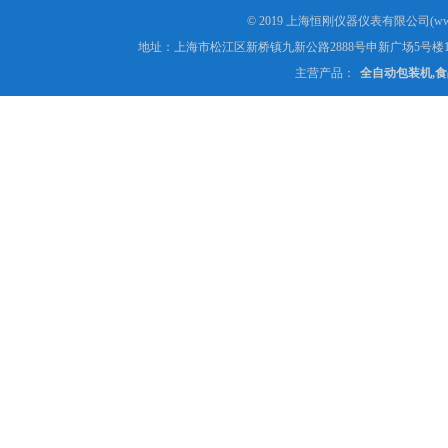
© 2019 上海恒刚仪器仪表有限公司(www
地址：上海市松江区新桥镇九新公路2888号申新广场5号楼1
主营产品：
全自动包装机,