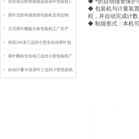
◆ *的自动报警保
全自动无纺布袋泡花茶茶叶包装机1-
◆ 包装机与计量装
茶叶无纺布袋泡茶包装机支持定制
程，并自动完成计数
25克厂家
◆ 制袋形式：本机
立式茶叶螺旋分装包装机工厂生产
供应200克三边封小型全自动茶叶包
茶叶颗粒全自动三边封小型包装机厂
装机
自动计量30克茶叶三边封小型包装机
家
厂家