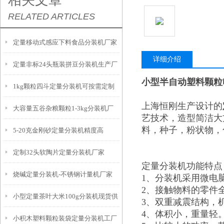
相关文章
RELATED ARTICLES
定量移动式感应下料食品分装机厂家
详细介绍
定量非标24头瓶装拼豆分装机生产厂
小型半自动塑料颗粒
1kg颗粒四斗定量分装机可按需定制
家
上海恒刚生产设计的
大容量五谷杂粮颗粒1-3kg分装机厂
艺技术，造型简洁大
料，种子，粉状物，
5-20克金刚砂定量分装机精度高
家
定制32头软陶片定量分装机厂家
定量分装机功能特点
烧碱定量分装机-不锈钢计量机厂家
1、分装机采用微电
2、接触物料的零件
小型定量茶叶大米100g分装机现货供
3、双重减震结构，
4、体积小，重量轻
小积木塑料颗粒装袋定量分装机工厂
应