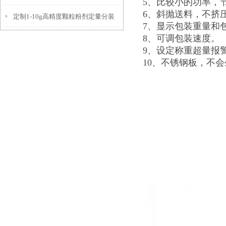
5、比较小的功率，
6、斜抛送料，不挤
定制1-10g高精度颗粒粉剂定量分装
生产
7、显示包装重量和
8、可调包装速度。
机厂家
9、设定称重超量报
10、不锈钢板，不