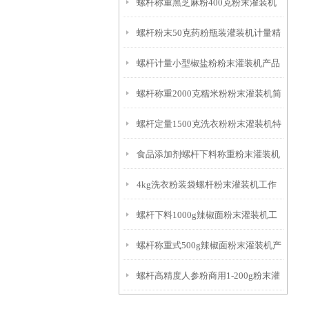
螺杆称重黑芝麻粉400克粉末灌装机
螺杆粉末50克药粉瓶装灌装机计量精
产品简介
螺杆计量小型椒盐粉粉末灌装机产品
准
螺杆称重2000克糯米粉粉末灌装机简
简介
螺杆定量1500克洗衣粉粉末灌装机特
介
食品添加剂螺杆下料称重粉末灌装机
点
4kg洗衣粉装袋螺杆粉末灌装机工作
厂家
螺杆下料1000g辣椒面粉末灌装机工
原理
螺杆称重式500g辣椒面粉末灌装机产
作原理
螺杆高精度人参粉商用1-200g粉末灌
品简介
装机厂家