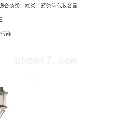
可适合袋类、罐类、瓶类等包装容器
正
叉污染