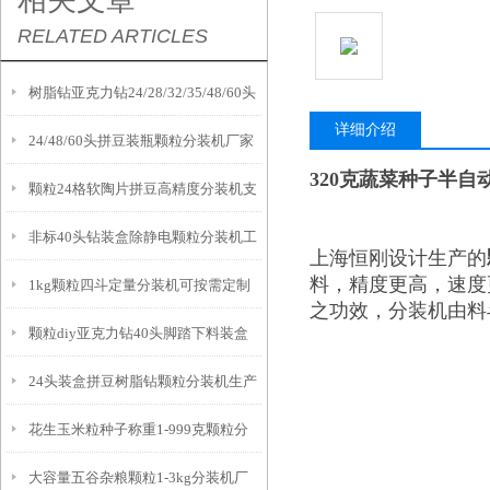
相关文章
RELATED ARTICLES
树脂钻亚克力钻24/28/32/35/48/60头
详细介绍
24/48/60头拼豆装瓶颗粒分装机厂家
颗粒分装机支持定制
320克蔬菜种子半
颗粒24格软陶片拼豆高精度分装机支
非标40头钻装盒除静电颗粒分装机工
持定制
上海恒刚设计生产的
料，精度更高，速度
1kg颗粒四斗定量分装机可按需定制
作原理
之功效，分装机由料
颗粒diy亚克力钻40头脚踏下料装盒
24头装盒拼豆树脂钻颗粒分装机生产
分装机厂家
花生玉米粒种子称重1-999克颗粒分
厂家
大容量五谷杂粮颗粒1-3kg分装机厂
装机产品介绍