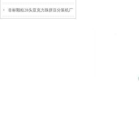
非标颗粒28头亚克力珠拼豆分装机厂
家
家