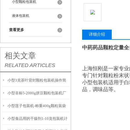
小型颗粒包装机
液体包装机
查看更多
详细介绍
中药药品颗粒定量全
相关文章
RELATED ARTICLES
上海恒刚是一家专业
专门针对颗粒粉末状
小型3克茶叶背封颗粒包装机操作简
小型包装机适用于白
品，调味品等。
小型非标5-2000g拼豆颗粒包装机厂
单
小型莲子包装机-称重400g颗粒装袋
家
小型食品用的干燥剂1-10克包装机计
机