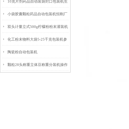
10克片剂药品自动装袋封口包装机生
可定制
小袋胶囊颗粒药品自动包装机恒刚厂
产商
双头计量立式500g柠檬粉粉末灌装机
家
化工粉末物料大袋5-25千克包装机参
计量精准
陶瓷粉自动包装机
数
颗粒28头称重立体豆称重分装机操作
简单