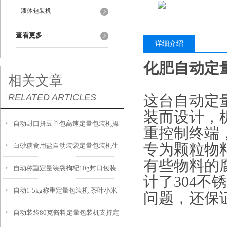
液体包装机
查看更多
详细介绍
化肥自动定
相关文章
RELATED ARTICLES
这台自动定
装而设计，
自动封口拼豆单包高速定量包装机操
重控制终端
专为颗粒物
白砂糖食用盐自动装袋定量包装机生
作简单
有些物料的
自动称重定量装袋枸杞10g封口包装
产厂家
计了304
自动1-5kg称重定量包装机-茶叶小米
一体机
问题，还保
自动装袋80克酱料定量包装机支持定
装袋设备