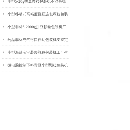
小型5-20g拼豆颗粒包装机不混色操
机简介
小型移动式高精度拼豆连包颗粒包装
作简单
小型非标5-2000g拼豆颗粒包装机厂
机厂家
药品非标充气封口自动包装机支持定
家
小型海绵宝宝装袋颗粒包装机工厂生
制
微电脑控制下料青豆小型颗粒包装机
产
厂家