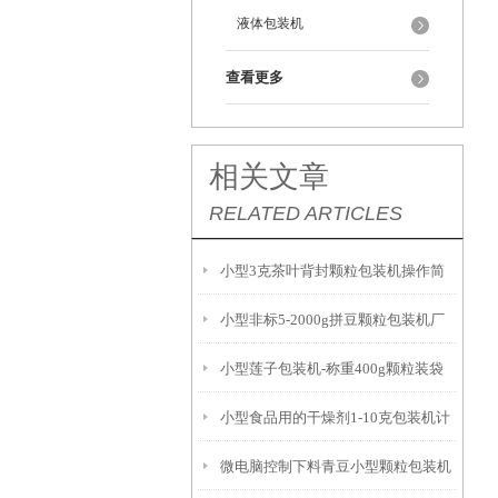
液体包装机
查看更多
相关文章
RELATED ARTICLES
小型3克茶叶背封颗粒包装机操作简
小型非标5-2000g拼豆颗粒包装机厂
单
小型莲子包装机-称重400g颗粒装袋
家
小型食品用的干燥剂1-10克包装机计
机
微电脑控制下料青豆小型颗粒包装机
量精准