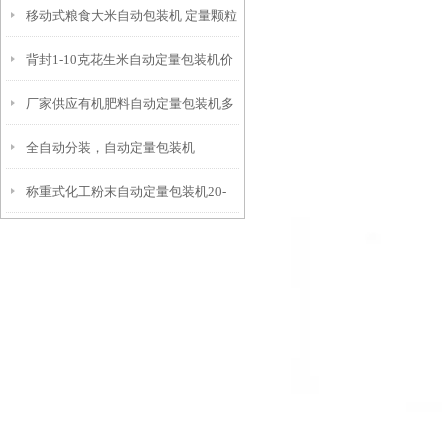
移动式粮食大米自动包装机 定量颗粒
制
背封1-10克花生米自动定量包装机价
包装机价格
厂家供应有机肥料自动定量包装机多
格
全自动分装，自动定量包装机
少钱
称重式化工粉末自动定量包装机20-
25公斤