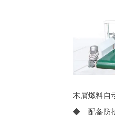
木屑燃料自
◆ 配备防