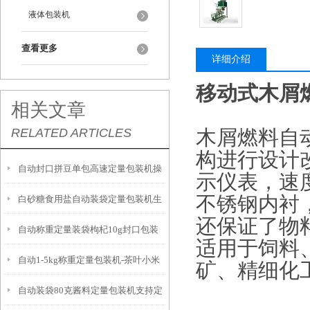
液体包装机
查看更多
详细介绍
移动式木屑
相关文章
RELATED ARTICLES
木屑燃料自
构进行设计
自动封口拼豆单包高速定量包装机操
示仪表，速
不锈钢内衬
白砂糖食用盐自动装袋定量包装机生
作简单
还保证了物
自动称重定量装袋枸杞10g封口包装
产厂家
适用于饲料
自动1-5kg称重定量包装机-茶叶小米
一体机
矿、精细化
自动装袋80克酱料定量包装机支持定
装袋设备