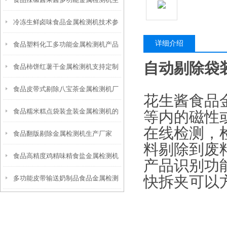
机产品简介
冷冻生鲜卤味食品金属检测机技术参
产厂家
详细介绍
食品塑料化工多功能金属检测机产品
数
自动剔除袋
食品柿饼红薯干金属检测机支持定制
简介
食品皮带式剔除八宝茶金属检测机厂
花生酱食品
食品糯米糕点袋装盒装金属检测机的
家
等内的磁性
在线检测，
食品翻版剔除金属检测机生产厂家
工作原理
料剔除到废
食品高精度鸡精味精食盐金属检测机
产品识别功
快拆夹可以
多功能皮带输送奶制品食品金属检测
功能简介
机