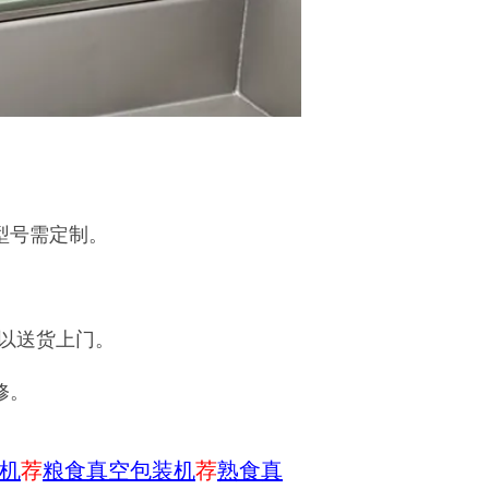
型号需定制。
可以送货上门。
修。
机
荐
粮食真空包装机
荐
熟食真