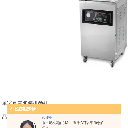
单室真空包装机参数：
品名/规格：ZH-ZKJ-400
欢迎您！
来自局域网的朋友！有什么可以帮助您的