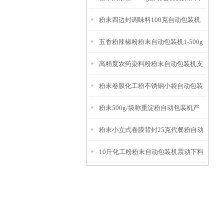
粉末四边封调味料100克自动包装机
单
五香粉辣椒粉粉末自动包装机1-500g
操作简单
高精度农药染料粉粉末自动包装机支
工厂生产
粉末卷膜化工粉不锈钢小袋自动包装
持定制
粉末500g/袋称重淀粉自动包装机产
机参数
粉末小立式卷膜背封25克代餐粉自动
品简介
10斤化工粉粉末自动包装机震动下料
包装机简介
厂家