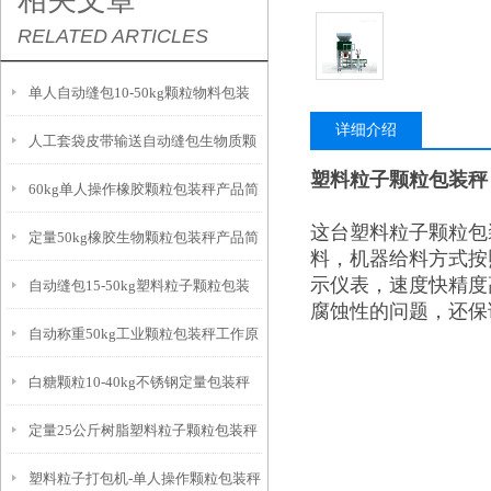
相关文章
RELATED ARTICLES
单人自动缝包10-50kg颗粒物料包装
详细介绍
人工套袋皮带输送自动缝包生物质颗
秤厂家
塑料粒子颗粒包装秤
60kg单人操作橡胶颗粒包装秤产品简
粒包装秤厂家
这台塑料粒子颗粒包
定量50kg橡胶生物颗粒包装秤产品简
介
料，机器给料方式按
示仪表，速度快精度
自动缝包15-50kg塑料粒子颗粒包装
介
腐蚀性的问题，还保
自动称重50kg工业颗粒包装秤工作原
秤厂家
白糖颗粒10-40kg不锈钢定量包装秤
理
定量25公斤树脂塑料粒子颗粒包装秤
厂家
塑料粒子打包机-单人操作颗粒包装秤
产品参数