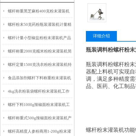
螺杆称重黑芝麻粉400克粉末灌装机
螺杆粉末50克药粉瓶装灌装机计量精
产品简介
详细介绍
螺杆计量小型椒盐粉粉末灌装机产品
准
瓶装调料粉螺杆粉末
螺杆称重2000克糯米粉粉末灌装机简
简介
瓶装调料粉螺杆粉末
螺杆定量1500克洗衣粉粉末灌装机特
介
器配上料机可实现自
食品添加剂螺杆下料称重粉末灌装机
调，满足多种精度需
点
品、医药、化工制品
4kg洗衣粉装袋螺杆粉末灌装机工作
厂家
螺杆下料1000g辣椒面粉末灌装机工
原理
螺杆称重式500g辣椒面粉末灌装机产
作原理
螺杆粉末灌装机功能
螺杆高精度人参粉商用1-200g粉末灌
品简介