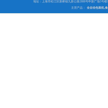
地址：上海市松江区新桥镇九新公路2888号申新广场5号楼1
主营产品：
全自动包装机,