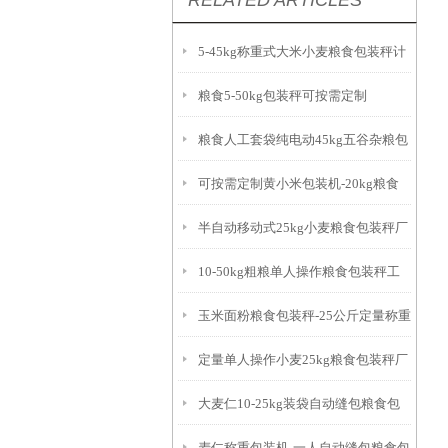
RELATED ARTICLES
5-45kg称重式大米小麦粮食包装秤计
粮食5-50kg包装秤可按需定制
量精准
粮食人工套袋纯电动45kg五谷杂粮包
可按需定制黄小米包装机-20kg粮食
装秤厂家
半自动移动式25kg小麦粮食包装秤厂
包装秤简介
10-50kg粗粮单人操作粮食包装秤工
家
玉米面粉粮食包装秤-25公斤定量称重
作原理
定量单人操作小麦25kg粮食包装秤厂
打包机简介
大麦仁10-25kg装袋自动缝包粮食包
家
麦仁称重包装机-一人自动缝包粮食包