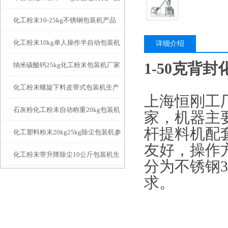
化工粉末10-25kg不锈钢包装机产品
简介
化工粉末10kg单人操作半自动包装机
简介
详细介绍
1-50克背
纳米碳酸钙25kg化工粉末包装机厂家
简介
化工粉末螺旋下料皮带式包装机生产
上海恒刚工
石灰粉化工粉末自动称重20kg包装机
厂家
家，机器主
杆提料机配
化工塑料粉末20kg25kg除尘包装机参
厂家
友好，操作
化工粉末带升降除尘10公斤包装机生
数
分为不锈钢3
产厂家
求。