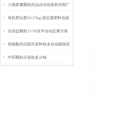
小袋胶囊颗粒药品自动包装机恒刚厂
产商
有机肥化肥10-25kg/袋定量肥料包装
家
洗浴盐颗粒15-50克半自动定量分装
秤
智能数码式医药原料粉末自动剔除药
机厂家
中药颗粒分装机多少钱
品金属检测机