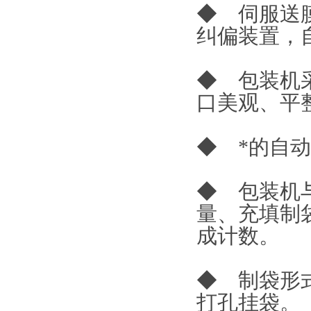
◆ 伺服送
纠偏装置，
◆ 包装机
口美观、平
◆ *的自
◆ 包装机
量、充填制
成计数。
◆ 制袋形
打孔挂袋。