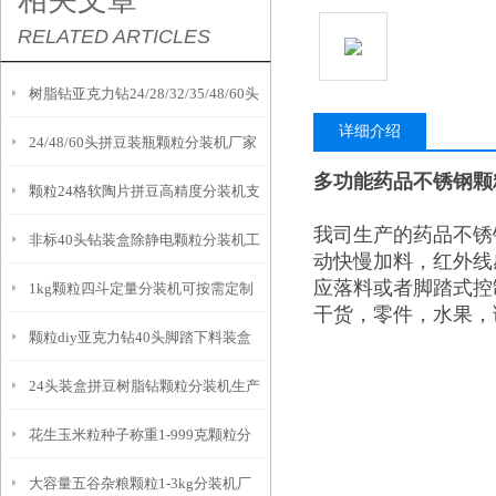
相关文章
RELATED ARTICLES
树脂钻亚克力钻24/28/32/35/48/60头
详细介绍
24/48/60头拼豆装瓶颗粒分装机厂家
颗粒分装机支持定制
多功能药品不锈钢颗粒
颗粒24格软陶片拼豆高精度分装机支
我司生产的药品不锈
非标40头钻装盒除静电颗粒分装机工
持定制
动快慢加料，红外线
应落料或者脚踏式控
1kg颗粒四斗定量分装机可按需定制
作原理
干货，零件，水果，
颗粒diy亚克力钻40头脚踏下料装盒
24头装盒拼豆树脂钻颗粒分装机生产
分装机厂家
花生玉米粒种子称重1-999克颗粒分
厂家
大容量五谷杂粮颗粒1-3kg分装机厂
装机产品介绍