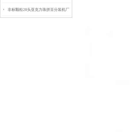
非标颗粒28头亚克力珠拼豆分装机厂
家
家