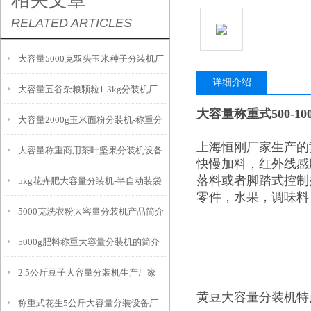
相关文章
RELATED ARTICLES
大容量5000克双头玉米种子分装机厂
详细介绍
大容量五谷杂粮颗粒1-3kg分装机厂
家
大容量称重式500-1
大容量2000g玉米面粉分装机-称重分
家
上海恒刚厂家生产的
大容量称重商用茶叶坚果分装机设备
包机生产商
快慢加料，红外线感
落料或者脚踏式控制
5kg花卉肥大容量分装机-半自动装袋
零件，水果，调味料
5000克洗衣粉大容量分装机产品简介
设备
5000g肥料称重大容量分装机的简介
2.5公斤豆子大容量分装机生产厂家
黄豆大容量分装机特
称重式花生5公斤大容量分装设备厂