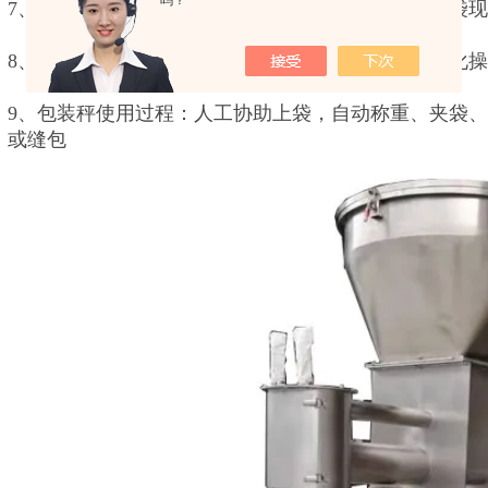
吗？
7、解决同类产品电动卡打开料袋降落粉料外溢、翻袋
8、主机，传输带，缝包机，控制器连网，确保人性化
9、包装秤使用过程：人工协助上袋，自动称重、夹袋
或缝包