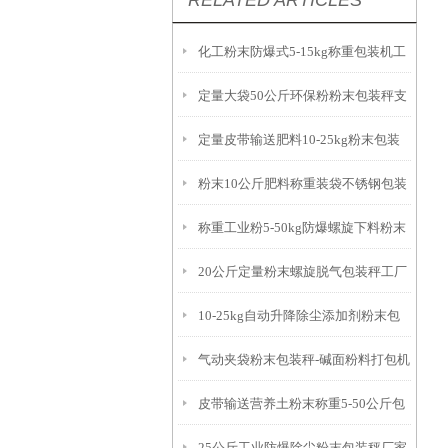
RELATED ARTICLES
化工粉末防爆式5-15kg称重包装机工
定量大袋50公斤环保粉粉末包装秤支
厂生产
定量皮带输送肥料10-25kg粉末包装
持定制
粉末10公斤肥料称重装袋不锈钢包装
秤产品简介
称重工业粉5-50kg防爆螺旋下料粉末
秤产品介绍
20公斤定量粉末螺旋脱气包装秤工厂
包装秤
10-25kg自动升降除尘添加剂粉末包
生产
气动夹袋粉末包装秤-碱面粉料打包机
装秤参数
皮带输送营养土粉末称重5-50公斤包
厂家
25公斤工业防爆除尘粉末包装秤厂家