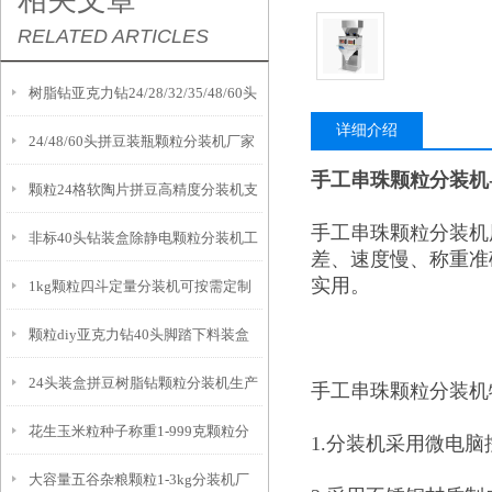
相关文章
RELATED ARTICLES
树脂钻亚克力钻24/28/32/35/48/60头
详细介绍
24/48/60头拼豆装瓶颗粒分装机厂家
颗粒分装机支持定制
手工串珠颗粒分装机
颗粒24格软陶片拼豆高精度分装机支
手工串珠颗粒分装机
非标40头钻装盒除静电颗粒分装机工
持定制
差、速度慢、称重准
实用。
1kg颗粒四斗定量分装机可按需定制
作原理
颗粒diy亚克力钻40头脚踏下料装盒
24头装盒拼豆树脂钻颗粒分装机生产
分装机厂家
手工串珠颗粒分装机
花生玉米粒种子称重1-999克颗粒分
厂家
1.分装机采用微电
大容量五谷杂粮颗粒1-3kg分装机厂
装机产品介绍