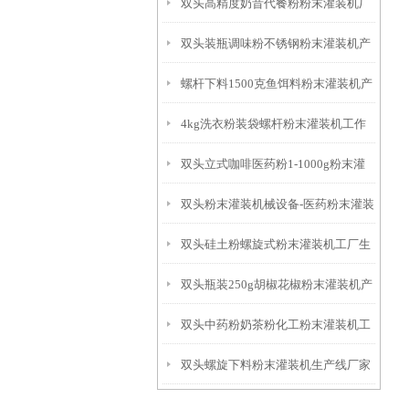
双头高精度奶昔代餐粉粉末灌装机厂
双头装瓶调味粉不锈钢粉末灌装机产
家
螺杆下料1500克鱼饵料粉末灌装机产
品简介
4kg洗衣粉装袋螺杆粉末灌装机工作
品简介
双头立式咖啡医药粉1-1000g粉末灌
原理
双头粉末灌装机械设备-医药粉末灌装
装机产品简介
双头硅土粉螺旋式粉末灌装机工厂生
机厂家
双头瓶装250g胡椒花椒粉末灌装机产
产
双头中药粉奶茶粉化工粉末灌装机工
品参数
双头螺旋下料粉末灌装机生产线厂家
作原理