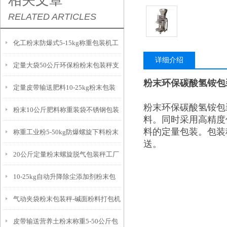
相关文章
RELATED ARTICLES
化工粉末防爆式5-15kg称重包装机工
详细介绍
定量大袋50公斤环保粉粉末包装秤支
厂生产
粉末环保碳酸氢铵包
定量皮带输送肥料10-25kg粉末包装
持定制
粉末环保碳酸氢铵包
粉末10公斤肥料称重装袋不锈钢包装
秤产品简介
料。同时采用高精度
料的定量包装。包装
称重工业粉5-50kg防爆螺旋下料粉末
秤产品介绍
送。
20公斤定量粉末螺旋脱气包装秤工厂
包装秤
10-25kg自动升降除尘添加剂粉末包
生产
气动夹袋粉末包装秤-碱面粉料打包机
装秤参数
皮带输送营养土粉末称重5-50公斤包
厂家