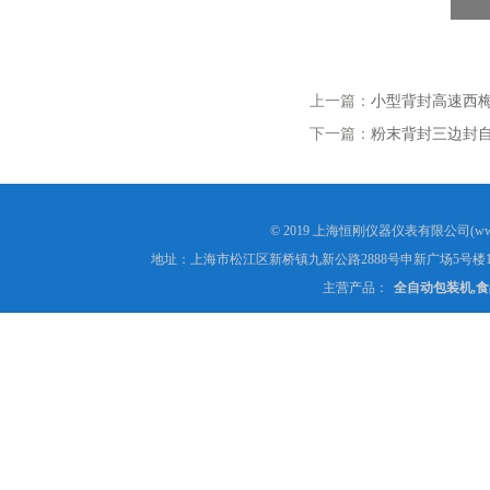
上一篇：
小型背封高速西梅粉
下一篇：
粉末背封三边封
© 2019 上海恒刚仪器仪表有限公司(www
地址：上海市松江区新桥镇九新公路2888号申新广场5号楼1
主营产品：
全自动包装机,