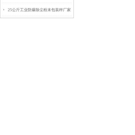
25公斤工业防爆除尘粉末包装秤厂家
装秤厂家