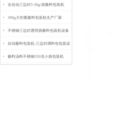
全自动三边封5-30g/袋酱料包装机
300g大剂量酱料包装机生产厂家
不锈钢三边封透明袋酱料包装机设备
自动酱料包装机-三边封调料包包装设
酱料汤料不锈钢350克小袋包装机
备