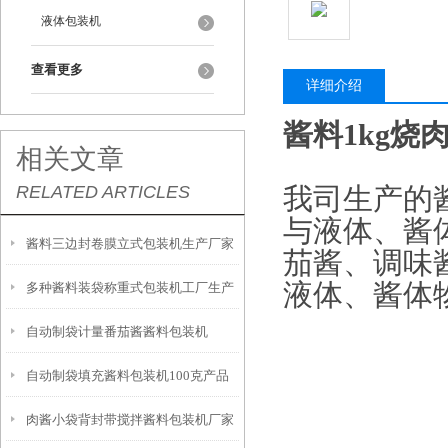
液体包装机
查看更多
详细介绍
酱料1kg
相关文章
RELATED ARTICLES
我司生产的
与液体、酱
酱料三边封卷膜立式包装机生产厂家
茄酱、调味
液体、酱体
多种酱料装袋称重式包装机工厂生产
自动制袋计量番茄酱酱料包装机
自动制袋填充酱料包装机100克产品
肉酱小袋背封带搅拌酱料包装机厂家
简介