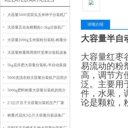
RELATED ARTICLES
大容量5000克双头玉米种子分装机厂
详细介绍
大容量五谷杂粮颗粒1-3kg分装机厂
家
大容量半自动
大容量2000g玉米面粉分装机-称重分
家
大容量称重商用茶叶坚果分装机设备
包机生产商
大容量红枣
易流动的粉
5kg花卉肥大容量分装机-半自动装袋
高，调节方
5000克洗衣粉大容量分装机产品简介
设备
泛。主要用
5000g肥料称重大容量分装机的简介
件，水果，
论是颗粒，
2.5公斤豆子大容量分装机生产厂家
称重式花生5公斤大容量分装设备厂
定制五谷杂粮多头称大容量分装机厂