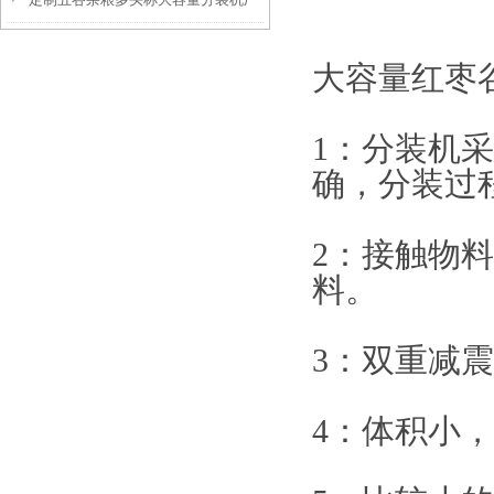
家
家
大容量红枣
1：分装机
确，分装过
2：接触物
料。
3：双重减
4：体积小