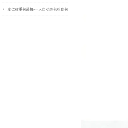
麦仁称重包装机-一人自动缝包粮食包
装秤参数
装秤厂家