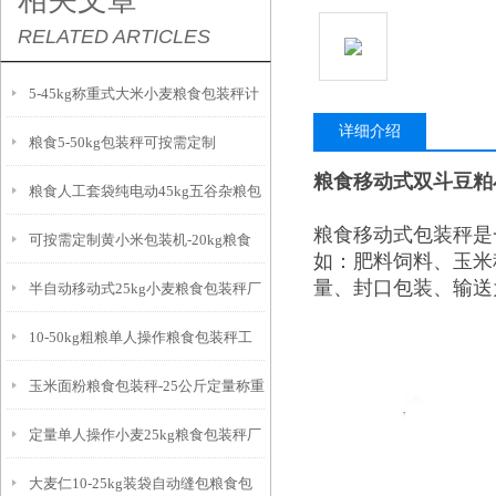
相关文章
RELATED ARTICLES
5-45kg称重式大米小麦粮食包装秤计
详细介绍
粮食5-50kg包装秤可按需定制
量精准
粮食移动式双斗豆粕小
粮食人工套袋纯电动45kg五谷杂粮包
粮食移动式包装秤
是
可按需定制黄小米包装机-20kg粮食
装秤厂家
如：肥料饲料、玉米
量、封口包装、输送
半自动移动式25kg小麦粮食包装秤厂
包装秤简介
10-50kg粗粮单人操作粮食包装秤工
家
玉米面粉粮食包装秤-25公斤定量称重
作原理
定量单人操作小麦25kg粮食包装秤厂
打包机简介
大麦仁10-25kg装袋自动缝包粮食包
家