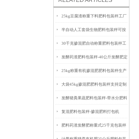
RELATED ARTICLES
25kg豆腐渣称重下料肥料包装秤工厂
半自动人工套袋生物肥料包装秤可按
生产
30千克掺混肥自动称重肥料包装秤工
需定制
发酵药渣肥料包装秤-40公斤发酵肥定
厂生产
25kg称重有机掺混肥肥料包装秤生产
量打包机厂家
大袋45kg掺混肥肥料包装秤支持定制
厂家
发酵猪粪果蔬肥料包装秤-带水分肥料
复混肥料包装秤-掺混肥料打包机
包装机
肥料药渣发酵肥称重式25千克包装秤
计量称重猪粪有机肥25公斤肥料包装