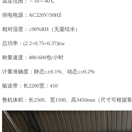
温度范围：－10～40℃
供电电源：AC220V/50HZ
相对湿度：≤90%RH（无凝结水）
总功率：(2.2+0.75+0.37)kw
称量速度：480-600包/小时
计量准确度：静态≤±0.1%、动态≤±0.2%
输送带：长2200宽：410
整机体积：长2500、宽1500、高3450mm（尺寸可根