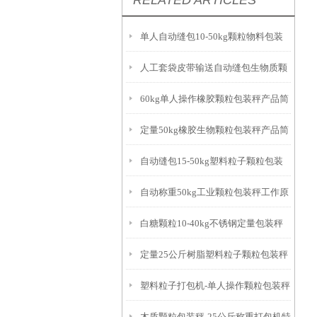
RELATED ARTICLES
单人自动缝包10-50kg颗粒物料包装
人工套袋皮带输送自动缝包生物质颗
秤厂家
60kg单人操作橡胶颗粒包装秤产品简
粒包装秤厂家
定量50kg橡胶生物颗粒包装秤产品简
介
自动缝包15-50kg塑料粒子颗粒包装
介
自动称重50kg工业颗粒包装秤工作原
秤厂家
白糖颗粒10-40kg不锈钢定量包装秤
理
定量25公斤树脂塑料粒子颗粒包装秤
厂家
塑料粒子打包机-单人操作颗粒包装秤
产品参数
木质颗粒包装秤-25公斤称重打包机特