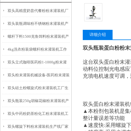
双头高精度奶昔代餐粉粉末灌装机厂
双头装瓶调味粉不锈钢粉末灌装机产
家
详细介绍
螺杆下料1500克鱼饵料粉末灌装机产
品简介
双头瓶装蛋白粉粉末灌装
4kg洗衣粉装袋螺杆粉末灌装机工作
品简介
这台双头蛋白粉末灌
双头立式咖啡医药粉1-1000g粉末灌
原理
动料位控制光电感应
双头粉末灌装机械设备-医药粉末灌装
充填电机速度可调，
装机产品简介
双头硅土粉螺旋式粉末灌装机工厂生
机厂家
双头瓶装250g胡椒花椒粉末灌装机产
产
双头蛋白粉末灌装机
▲本粉剂包装机是集
双头中药粉奶茶粉化工粉末灌装机工
品参数
整计量误差等功能
▲速度快:采用螺旋
双头螺旋下料粉末灌装机生产线厂家
作原理