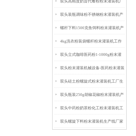
双头高精度奶昔代餐粉粉末灌装机厂
双头装瓶调味粉不锈钢粉末灌装机产
家
螺杆下料1500克鱼饵料粉末灌装机产
品简介
4kg洗衣粉装袋螺杆粉末灌装机工作
品简介
双头立式咖啡医药粉1-1000g粉末灌
原理
双头粉末灌装机械设备-医药粉末灌装
装机产品简介
双头硅土粉螺旋式粉末灌装机工厂生
机厂家
双头瓶装250g胡椒花椒粉末灌装机产
产
双头中药粉奶茶粉化工粉末灌装机工
品参数
双头螺旋下料粉末灌装机生产线厂家
作原理