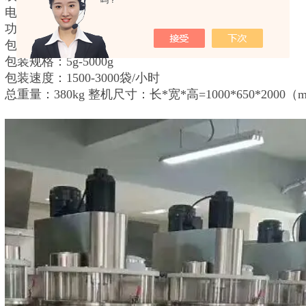
吗？
电源: AC380V
功率： 900W
包装精度：±1%
包装规格：5g-5000g
包装速度：1500-3000袋/小时
总重量：380kg 整机尺寸：长*宽*高=1000*650*2000（