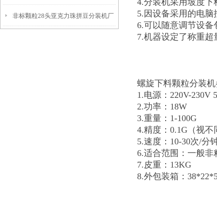
4.分装机采用坡度
5.因设备采用的电
非标颗粒28头亚克力珠拼豆分装机厂
家
6.可以随意调节设
7.机器设定了称重
家
螺旋下料颗粒分装机
1.电源：220V-230V 
2.功率：18W
3.重量：1-100G
4.精度：0.1G（视
5.速度：10-30次
6.适合范围：一般
7.皮重：13KG
8.外包装箱：38*22*5