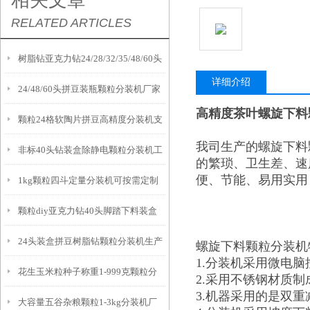
相关文章
RELATED ARTICLES
树脂钻亚克力钻24/28/32/35/48/60头
详细介绍
24/48/60头拼豆装瓶颗粒分装机厂家
颗粒分装机支持定制
高精度茶叶螺旋下料
颗粒24格软陶片拼豆高精度分装机支
我司生产的螺旋下料
非标40头钻装盒除静电颗粒分装机工
持定制
的繁琐、卫生差、速
便、节能、易用实用
1kg颗粒四斗定量分装机可按需定制
作原理
颗粒diy亚克力钻40头脚踏下料装盒
24头装盒拼豆树脂钻颗粒分装机生产
分装机厂家
螺旋下料颗粒分装机
1.分装机采用微电
花生玉米粒种子称重1-999克颗粒分
厂家
2.采用不锈钢材质
3.机器采用的是双
大容量五谷杂粮颗粒1-3kg分装机厂
装机产品介绍