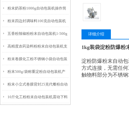
粉末奶茶粉1000g自动包装机操作简
机厂家
粉末四边封调味料100克自动包装机
单
五香粉辣椒粉粉末自动包装机1-500g
操作简单
详细介绍
高精度农药染料粉粉末自动包装机支
1kg装袋淀粉防爆粉
工厂生产
粉末卷膜化工粉不锈钢小袋自动包装
持定制
淀粉防爆粉末自动包
方式连接，无需任何
粉末500g/袋称重淀粉自动包装机产
机参数
触物料部分为不锈钢3
粉末小立式卷膜背封25克代餐粉自动
品简介
10斤化工粉粉末自动包装机震动下料
包装机简介
厂家