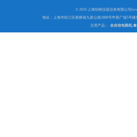
© 2019 上海恒刚仪器仪表有限公司(www
地址：上海市松江区新桥镇九新公路2888号申新广场5号楼1
主营产品：
全自动包装机,