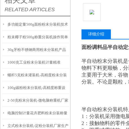
相关文章
RELATED ARTICLES
多功能定量500g面粉粉末分装机技术
详细介绍
粉末椰子粉500g称重分装机操作简单
参数
面粉调料品半自动定
30g牙粉不锈钢商用粉末分装机产品
半自动粉末分装机
是
1000克工业粉末分装机计量精准
简介
物料下料更顺畅，分
主要用于大米，谷物
螺杆5克粉末灌装机-高精度粉末分装
分装。不论是颗粒，
100g碳粉粉末分装机-高精度称重设
设备
2-50克粉末分装机-微电脑称重机厂家
备
半自动粉末分装机特
电脑控制计量花卉肥料粉末分装称量
1：分装机采用微电
2：接触物料的零件
立式粉末分装机-淀粉分装机厂家生产
设备