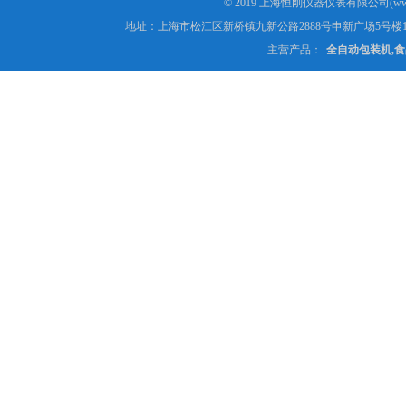
© 2019 上海恒刚仪器仪表有限公司(www
地址：上海市松江区新桥镇九新公路2888号申新广场5号楼1
主营产品：
全自动包装机,