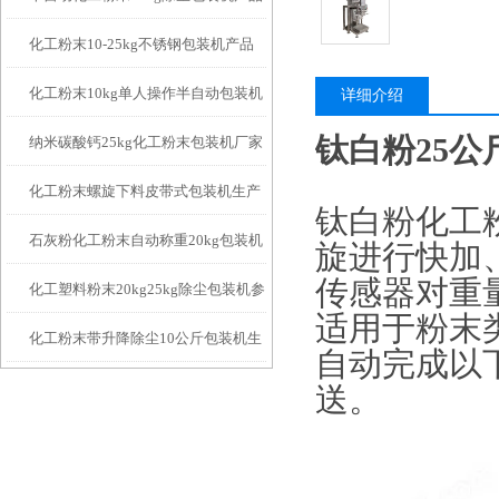
化工粉末10-25kg不锈钢包装机产品
简介
化工粉末10kg单人操作半自动包装机
简介
详细介绍
钛白粉25
纳米碳酸钙25kg化工粉末包装机厂家
简介
化工粉末螺旋下料皮带式包装机生产
钛白粉化工
石灰粉化工粉末自动称重20kg包装机
厂家
旋进行快加
传感器对重
化工塑料粉末20kg25kg除尘包装机参
厂家
适用于粉末
化工粉末带升降除尘10公斤包装机生
数
自动完成以
产厂家
送。