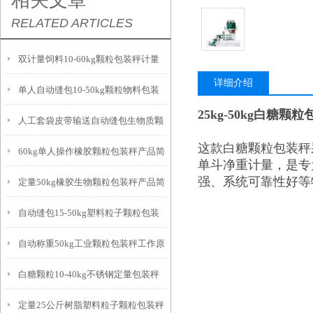
相关文章
RELATED ARTICLES
双计量饲料10-60kg颗粒包装秤计量
详细介绍
单人自动缝包10-50kg颗粒物料包装
精准
25kg-50kg白糖颗
人工套袋皮带输送自动缝包生物质颗
秤厂家
这款白糖颗粒包装秤
60kg单人操作橡胶颗粒包装秤产品简
粒包装秤厂家
单斗净重计量，是专
强、系统可靠性好等
定量50kg橡胶生物颗粒包装秤产品简
介
自动缝包15-50kg塑料粒子颗粒包装
介
自动称重50kg工业颗粒包装秤工作原
秤厂家
白糖颗粒10-40kg不锈钢定量包装秤
理
定量25公斤树脂塑料粒子颗粒包装秤
厂家