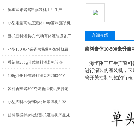
称重式果酱酱料灌装机工厂生产
产
小型定量高粘度流体100g酱料灌装机
详细介绍
卧式酱料灌装机-气动膏体灌装设备厂
简介
酱料膏体10-500毫升
小型100克小袋香辣酱酱料灌装机设
家
香辣酱250g卧式酱料灌装机设备
备
上海恒刚工厂生产酱料
进行灌装的灌装机，它
100g小瓶卧式酱料灌装机功能特点
簧开关控制气缸的行程
酱料香辣酱300克装瓶灌装机支持定
小型酱料不锈钢称材质灌装机厂家
制
酱料带搅拌辣椒酱卧式灌装机产品规
格