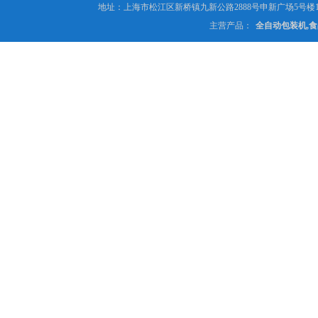
地址：上海市松江区新桥镇九新公路2888号申新广场5号楼1
主营产品：
全自动包装机,